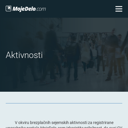
Aktivnosti
V okviru brezplačnih sejemskih aktivnosti za registrirane
uporabnike portala MojeDelo.com izkoristite priložnost, da svoj CV