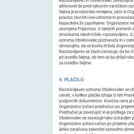
Razstavljavec in Obiskovalec zavezujeta se
aktivnosti še pred njihovim naročilom o
Sejma je prostorsko omejena, zato si Org
pravico zavrniti vse ustrezne in pravočas
kapacitete že zapolnjene. Organizator n
zavrnjene Prijavnice. V takšnih primerih
strankama nikoli ni bilo vzpostavljeno. 
oziroma Obiskovalec priznavata in v celot
obvezujeta, da se bosta držala dogovorje
Razstavljavec se zlasti zavezuje, da bo 
pri izvedbi Sejma, ob tem se bo držal rok
za izvedbo Sejma.
4. PLAČILO
Razstavljavec oziroma Obiskovalec se ob
cenah, v kolikor plačilo izhaja iz teh Prav
podpornih dokumentov. Končna cena je o
Organizator izstavi predračun po prejem
Predračun je zavezujoč in je podlaga za p
Obiskovalec se zavezuje tako izstavljen
Organizator izstavi račun po prejemu pla
lahko zaračuna zakonite zamudne obresti 