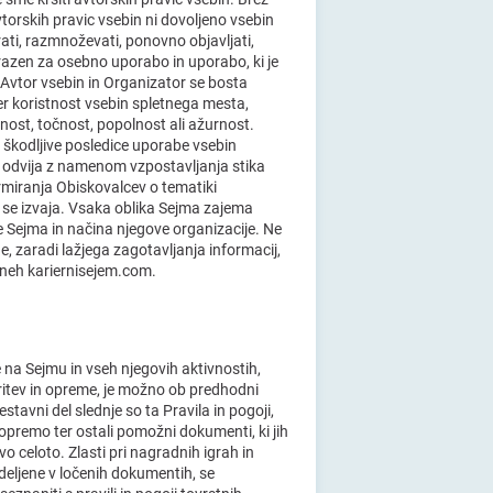
vtorskih pravic vsebin ni dovoljeno vsebin
rati, razmnoževati, ponovno objavljati,
i, razen za osebno uporabo in uporabo, ki je
. Avtor vsebin in Organizator se bosta
ter koristnost vsebin spletnega mesta,
nost, točnost, popolnost ali ažurnost.
a škodljive posledice uporabe vsebin
e odvija z namenom vzpostavljanja stika
ormiranja Obiskovalcev o tematiki
i se izvaja. Vsaka oblika Sejma zajema
e Sejma in načina njegove organizacije. Ne
, zaradi lažjega zagotavljanja informacij,
raneh kariernisejem.com.
 na Sejmu in vseh njegovih aktivnostih,
oritev in opreme, je možno ob predhodni
Sestavni del slednje so ta Pravila in pogoji,
premo ter ostali pomožni dokumenti, ki jih
ivo celoto. Zlasti pri nagradnih igrah in
deljene v ločenih dokumentih, se