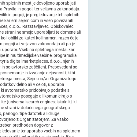
ih spletnih mest je dovoljeno uporabljati
ta Pravila in pogoji ter veljavna zakonodaja.
ilih in pogoji, je pregledovanje teh spletnih
ne kariernisejem.com in vseh povezanih
aces, d.o.o.. Razstavljavec, Obiskovalec
etne strani ne smejo uporabljati te domene ali
li obliki za kateri koli namen, razen če je
n pogoji ali veljavno zakonodajo ali pa je
i uporabi. Vsebina spletnega mesta, kar
otipe in multimedijske vsebine, programska
yria digital marketplaces, d.o.o., njenih
 in so avtorsko zaščiteni. Prepovedani so
posnemanje in izvajanje dejavnosti, ki bi
etnega mesta, Sejmu in/ali Organizatorju.
odatkov delno ali v celoti, uporaba
, ki avtomatsko pridobivajo podatke s
vtomatsko posegajo ali komunicirajo s
e (universal search engines; iskalniki, ki
etne strani iz določenega geografskega
, panogo, tipe datotek ali druge
govorjeno z Organizatorjem. Za vsako
otreben predhoden dogovor z
gledovanje ter uporabo vsebin na spletnem
sme kršiti avtorskih pravic vsebin. Brez