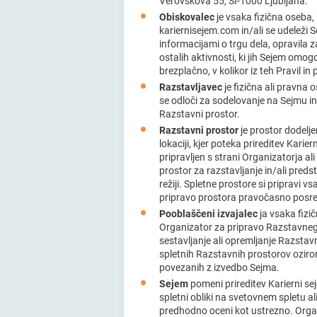
Verovškova 55, SI-1000 Ljubljana.
Obiskovalec
je vsaka fizična oseba,
kariernisejem.com in/ali se udeleži
informacijami o trgu dela, opravila za
ostalih aktivnosti, ki jih Sejem omo
brezplačno, v kolikor iz teh Pravil in
Razstavljavec
je fizična ali pravna 
se odloči za sodelovanje na Sejmu in
Razstavni prostor.
Razstavni prostor
je prostor dodeljen
lokaciji, kjer poteka prireditev Karie
pripravljen s strani Organizatorja a
prostor za razstavljanje in/ali predst
režiji. Spletne prostore si pripravi 
pripravo prostora pravočasno posre
Pooblaščeni izvajalec
ja vsaka fizič
Organizator za pripravo Razstavneg
sestavljanje ali opremljanje Razstavn
spletnih Razstavnih prostorov oziro
povezanih z izvedbo Sejma.
Sejem
pomeni prireditev Karierni se
spletni obliki na svetovnem spletu ali 
predhodno oceni kot ustrezno. Orga