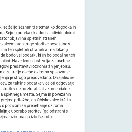
ki se želijo seznaniti s tematiko dogodka in
 na Sejmu poteka skladno z individualnimi
ator objavi na spletnih straneh
ovalcem tudi druge storitve povezane s
na teh spletnih straneh ali na lokaciji
a bodo vsi podatki, ki jih bo podal na teh
resnični. Navedeno zlasti velja za osebne
govi predstavitvi oziroma življenjepisu.
anje za tretjo osebo oziroma vpisovanje
jenja je strogo prepovedano. Izvajalec ne
ev, za takšne podatke v celoti odgovarja
storitev ne bo zlorabljal v komercialne
a spletnega mesta, Sejma in povezanih
i prejme pritožbo, da Obiskovalec krši ta
ilo s pozivom za prenehanje oziroma
ljnje uporabo storitev (ga odstrani s
ejma oziroma ga izbriše ipd.).