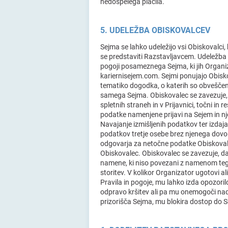
nedospelega plačila.
5. UDELEŽBA OBISKOVALCEV
Sejma se lahko udeležijo vsi Obiskovalci, 
se predstaviti Razstavljavcem. Udeležba
pogoji posameznega Sejma, ki jih Organiz
kariernisejem.com. Sejmi ponujajo Obisk
tematiko dogodka, o katerih so obveščeni 
samega Sejma. Obiskovalec se zavezuje, d
spletnih straneh in v Prijavnici, točni in 
podatke namenjene prijavi na Sejem in nje
Navajanje izmišljenih podatkov ter izdaj
podatkov tretje osebe brez njenega dovol
odgovarja za netočne podatke Obiskovalc
Obiskovalec. Obiskovalec se zavezuje, da 
namene, ki niso povezani z namenom teg
storitev. V kolikor Organizator ugotovi al
Pravila in pogoje, mu lahko izda opozor
odpravo kršitev ali pa mu onemogoči nada
prizorišča Sejma, mu blokira dostop do S