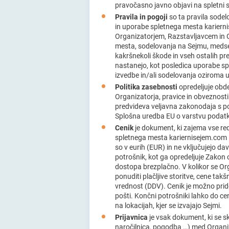
pravočasno javno objavi na spletni 
Pravila in pogoji
so ta pravila sod
in uporabe spletnega mesta karierni
Organizatorjem, Razstavljavcem in
mesta, sodelovanja na Sejmu, medse
kakršnekoli škode in vseh ostalih pre
nastanejo, kot posledica uporabe s
izvedbe in/ali sodelovanja oziroma 
Politika zasebnosti
opredeljuje obd
Organizatorja, pravice in obveznosti 
predvideva veljavna zakonodaja s po
Splošna uredba EU o varstvu podat
Cenik
je dokument, ki zajema vse re
spletnega mesta kariernisejem.com 
so v eurih (EUR) in ne vključujejo 
potrošnik, kot ga opredeljuje Zakon 
dostopa brezplačno. V kolikor se O
ponuditi plačljive storitve, cene ta
vrednost (DDV). Cenik je možno prido
pošti. Končni potrošniki lahko do ce
na lokacijah, kjer se izvajajo Sejmi.
Prijavnica
je vsak dokument, ki se sk
naročilnica, pogodba …) med Organi