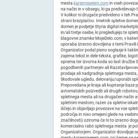
mesta
kariernisejem.com
in vseh povezan
na način in v obsegu, ki ga predvidevajo 
V kolikor ni drugače predvideno v teh Prav
strani brezplačno. Imetnik spletne dome
domen je podjetje Styria digital marketpl
in/ali tretje osebe, ki pregledujejo te spl
blagovne znamke MojeDelo.com, v kateri ko
uporaba izrecno dovoljena s temi Pravili i
Organizator podal pisno soglasje k takšn
zajema tekst in dele teksta, grafike, log
oprema ter izvorna koda so last družbe St
pogodbenih partnerjev ali Razstavljavcev
prodaja ali nadgradnja spletnega mesta, 
škodovale ugledu, delovanju/uporabi spl
Prepovedana je kraja ali kopiranje baze p
avtomatskih poizvedb ali drugih robotov
spletnega mesta ali na drugačen način a
spletnim mestom, razen za spletne iskalnik
iščejo in objavljajo povezave na vse spl
področja in niso omejeni glede na vsebino
značilnosti) oziroma če ni to izrecno do
komercialno rabo spletnega mesta je p
Organizatorjem. Organizator dovoljuje o
mestu kariernisejem.com, pri čemer se ne 