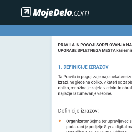
Kariern
PRAVILA IN POGOJI SODELOVANJA NA
UPORABE SPLETNEGA MESTA karierni
1. DEFINICIJE IZRAZOV
Ta Pravila in pogoji zajemajo nekatere iz
izrazi, ne glede na obliko, v kateri so z
obliko, množina je zajeta v ednini in obrat
najlažje razumevanje vsebine.
Definicije izrazov:
Organizator
Sejma ter upravljavec s
podstrani je podjetje Styria digital 