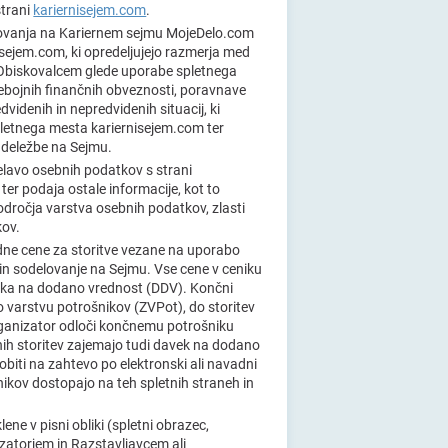
strani
kariernisejem.com
.
elovanja na Kariernem sejmu MojeDelo.com
sejem.com, ki opredeljujejo razmerja med
 Obiskovalcem glede uporabe spletnega
bojnih finančnih obveznosti, poravnave
dvidenih in nepredvidenih situacij, ki
pletnega mesta kariernisejem.com ter
udeležbe na Sejmu.
elavo osebnih podatkov s strani
ter podaja ostale informacije, kot to
dročja varstva osebnih podatkov, zlasti
kov.
dne cene za storitve vezane na uporabo
in sodelovanje na Sejmu. Vse cene v ceniku
davka na dodano vrednost (DDV). Končni
o varstvu potrošnikov (ZVPot), do storitev
rganizator odloči končnemu potrošniku
kšnih storitev zajemajo tudi davek na dodano
biti na zahtevo po elektronski ali navadni
nikov dostopajo na teh spletnih straneh in
lene v pisni obliki (spletni obrazec,
zatorjem in Razstavljavcem ali