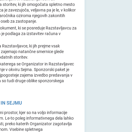
toritev, ki jih omogočata spletno mesto
 je zavezujoča, veljavna pa je le, v kolikor
naročnika oziroma njegovih zakonitih
 oseb za zastopanje.
dokument, ki se posreduje Razstavljavcu za
 je podlaga za izstavitev računa v
 Razstavljavce, ki jih prejme vsak
in zajemajo natančne smernice glede
datnih storitev.
u katerega se Organizator in Razstavljavec
e v okviru Sejma. Sponzorski paket je
ajpogosteje zajema izvedbo predavanja v
a so tudi druge oblike sponzorskega
 IN SEJMU
i prostor, kjer so na voljo informacije
m. Le-to poleg informativnega dela lahko
ti, preko katerih Organizator zagotavlja
ejmom. Vsebine spletnega