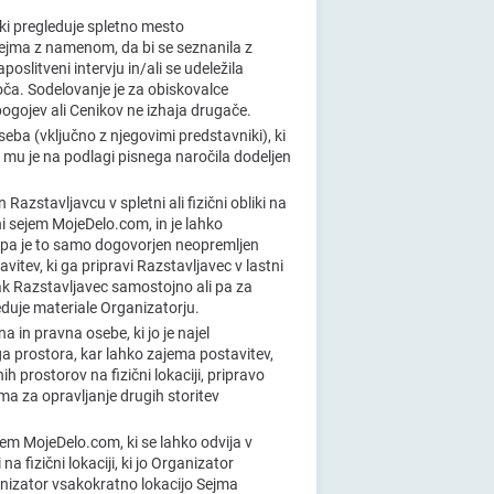
 ki pregleduje spletno mesto
 Sejma z namenom, da bi se seznanila z
poslitveni intervju in/ali se udeležila
goča. Sodelovanje je za obiskovalce
 pogojev ali Cenikov ne izhaja drugače.
oseba (vključno z njegovimi predstavniki), ki
 mu je na podlagi pisnega naročila dodeljen
 Razstavljavcu v spletni ali fizični obliki na
rni sejem MojeDelo.com, in je lahko
li pa je to samo dogovorjen neopremljen
avitev, ki ga pripravi Razstavljavec v lastni
vsak Razstavljavec samostojno ali pa za
duje materiale Organizatorju.
na in pravna osebe, ki jo je najel
a prostora, kar lahko zajema postavitev,
ih prostorov na fizični lokaciji, pripravo
ma za opravljanje drugih storitev
jem MojeDelo.com, ki se lahko odvija v
na fizični lokaciji, ki jo Organizator
nizator vsakokratno lokacijo Sejma