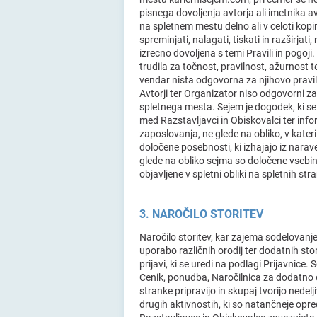
pisnega dovoljenja avtorja ali imetnika a
na spletnem mestu delno ali v celoti kopi
spreminjati, nalagati, tiskati in razširjat
izrecno dovoljena s temi Pravili in pogoji
trudila za točnost, pravilnost, ažurnost 
vendar nista odgovorna za njihovo pravil
Avtorji ter Organizator niso odgovorni z
spletnega mesta. Sejem je dogodek, ki s
med Razstavljavci in Obiskovalci ter inf
zaposlovanja, ne glede na obliko, v kater
določene posebnosti, ki izhajajo iz narav
glede na obliko sejma so določene vsebine
objavljene v spletni obliki na spletnih st
3. NAROČILO STORITEV
Naročilo storitev, kar zajema sodelovanje
uporabo različnih orodij ter dodatnih st
prijavi, ki se uredi na podlagi Prijavnice. 
Cenik, ponudba, Naročilnica za dodatno o
stranke pripravijo in skupaj tvorijo nedelj
drugih aktivnostih, ki so natančneje opre