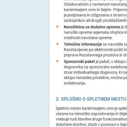
Obiskovalcem z namenom naročanja s
kariernisejem.com in Sejem. Prijavnica
je podpisana in ožigosana s strani 
zastopnikov ali drugih pooblaščenih
Naročilnica za dodatno opremo
je 
naročilo opreme sejemske stojnice in
vrednosti naročene opreme.
Tehnične informacije
so navodila za
Razstavljavec po elektronski pošti 
priprave Razstavnega prostora in do
Sponzorski paket
je paket, v sklop
dogovorita za sponzorsko sodelovanj
stvar individualnega dogovora, ki n
sklopu tematike prireditve, možne p
sodelovanja.
2. SPLOŠNO O SPLETNEM MESTU
Spletno mesto kariernisejem.com je spletn
vezane na tematiko zaposlovanja in Seje
vsebuje tudi številne druge funkcionalnos
določene storitve, zlasti v povezavi s S