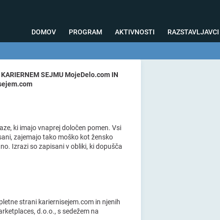
DOMOV
PROGRAM
AKTIVNOSTI
RAZSTAVLJAVCI
o svetovanje
Foto kotiček
Testiranja
Priprava na sejem
Nagrad
 KARIERNEM SEJMU MojeDelo.com IN
sejem.com
raze, ki imajo vnaprej določen pomen. Vsi
apisani, zajemajo tako moško kot žensko
no. Izrazi so zapisani v obliki, ki dopušča
pletne strani kariernisejem.com in njenih
marketplaces, d.o.o., s sedežem na