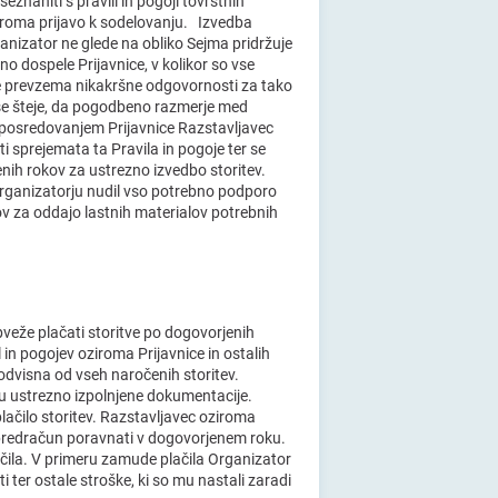
znaniti s pravili in pogoji tovrstnih
ziroma prijavo k sodelovanju. Izvedba
anizator ne glede na obliko Sejma pridržuje
no dospele Prijavnice, v kolikor so vse
e prevzema nikakršne odgovornosti za tako
 se šteje, da pogodbeno razmerje med
S posredovanjem Prijavnice Razstavljavec
i sprejemata ta Pravila in pogoje ter se
nih rokov za ustrezno izvedbo storitev.
Organizatorju nudil vso potrebno podporo
ov za oddajo lastnih materialov potrebnih
veže plačati storitve po dogovorjenih
il in pogojev oziroma Prijavnice in ostalih
dvisna od vseh naročenih storitev.
u ustrezno izpolnjene dokumentacije.
lačilo storitev. Razstavljavec oziroma
 predračun poravnati v dogovorjenem roku.
čila. V primeru zamude plačila Organizator
ter ostale stroške, ki so mu nastali zaradi