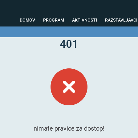
DOMOV
PROGRAM
AKTIVNOSTI
RAZSTAVLJAVCI
401
o svetovanje
Foto kotiček
Testiranja
Priprava na sejem
Nagrad
nimate pravice za dostop!