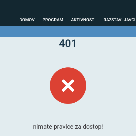
DOMOV
PROGRAM
AKTIVNOSTI
RAZSTAVLJAVCI
401
o svetovanje
Foto kotiček
Testiranja
Priprava na sejem
Nagrad
nimate pravice za dostop!