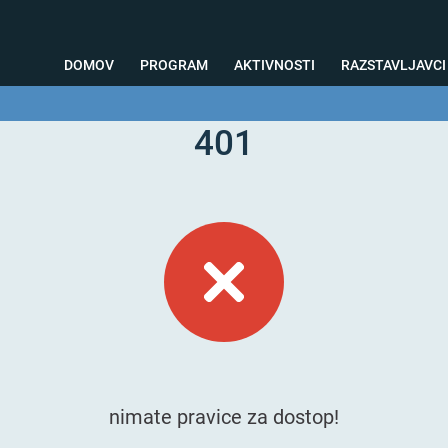
DOMOV
PROGRAM
AKTIVNOSTI
RAZSTAVLJAVCI
401
o svetovanje
Foto kotiček
Testiranja
Priprava na sejem
Nagrad
nimate pravice za dostop!