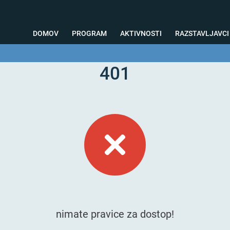
DOMOV
PROGRAM
AKTIVNOSTI
RAZSTAVLJAVCI
401
o svetovanje
Foto kotiček
Testiranja
Priprava na sejem
Nagrad
nimate pravice za dostop!