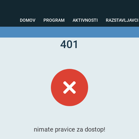
DOMOV
PROGRAM
AKTIVNOSTI
RAZSTAVLJAVCI
401
o svetovanje
Foto kotiček
Testiranja
Priprava na sejem
Nagrad
nimate pravice za dostop!