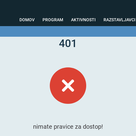
DOMOV
PROGRAM
AKTIVNOSTI
RAZSTAVLJAVCI
401
o svetovanje
Foto kotiček
Testiranja
Priprava na sejem
Nagrad
nimate pravice za dostop!