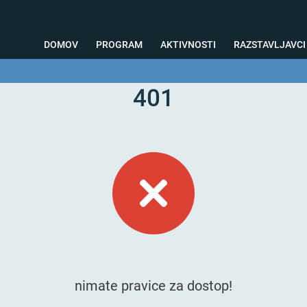
DOMOV
PROGRAM
AKTIVNOSTI
RAZSTAVLJAVCI
401
o svetovanje
Foto kotiček
Testiranja
Priprava na sejem
Nagrad
nimate pravice za dostop!