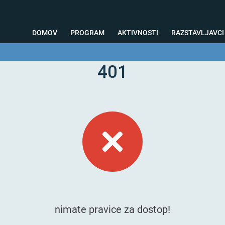
DOMOV
PROGRAM
AKTIVNOSTI
RAZSTAVLJAVCI
401
o svetovanje
Foto kotiček
Testiranja
Priprava na sejem
Nagrad
nimate pravice za dostop!