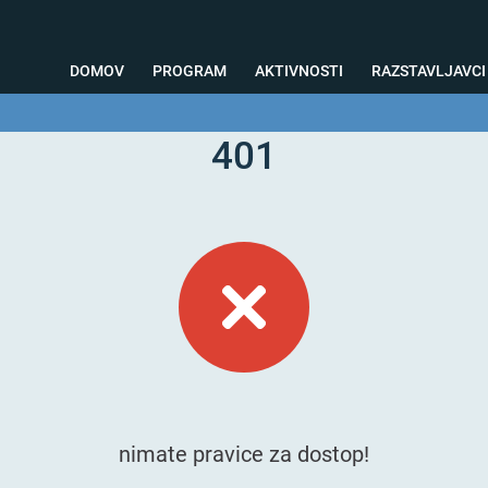
DOMOV
PROGRAM
AKTIVNOSTI
RAZSTAVLJAVCI
401
o svetovanje
Foto kotiček
Testiranja
Priprava na sejem
Nagrad
nimate pravice za dostop!