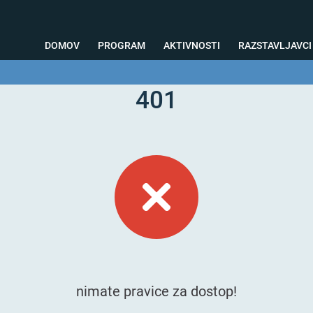
DOMOV
PROGRAM
AKTIVNOSTI
RAZSTAVLJAVCI
401
o svetovanje
Foto kotiček
Testiranja
Priprava na sejem
Nagrad
nimate pravice za dostop!