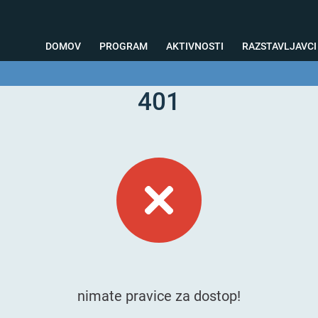
DOMOV
PROGRAM
AKTIVNOSTI
RAZSTAVLJAVCI
401
o svetovanje
Foto kotiček
Testiranja
Priprava na sejem
Nagrad
nimate pravice za dostop!