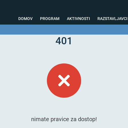
DOMOV
PROGRAM
AKTIVNOSTI
RAZSTAVLJAVCI
401
o svetovanje
Foto kotiček
Testiranja
Priprava na sejem
Nagrad
nimate pravice za dostop!