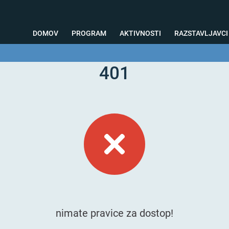
DOMOV
PROGRAM
AKTIVNOSTI
RAZSTAVLJAVCI
401
o svetovanje
Foto kotiček
Testiranja
Priprava na sejem
Nagrad
nimate pravice za dostop!