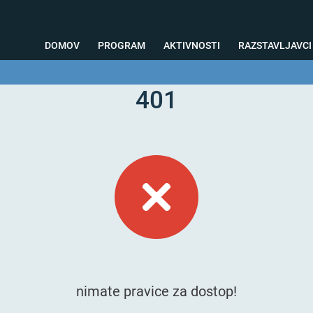
DOMOV
PROGRAM
AKTIVNOSTI
RAZSTAVLJAVCI
401
o svetovanje
Foto kotiček
Testiranja
Priprava na sejem
Nagrad
nimate pravice za dostop!