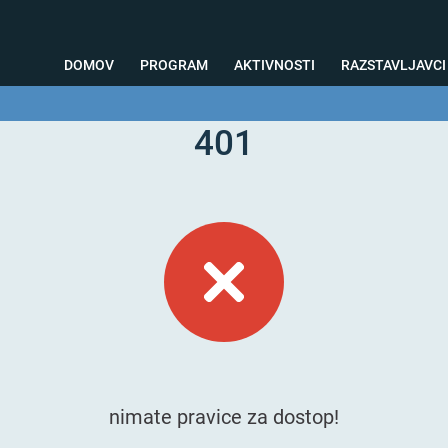
DOMOV
PROGRAM
AKTIVNOSTI
RAZSTAVLJAVCI
401
o svetovanje
Foto kotiček
Testiranja
Priprava na sejem
Nagrad
nimate pravice za dostop!