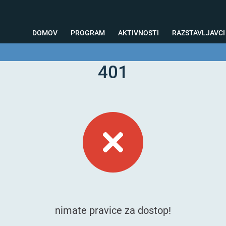
DOMOV
PROGRAM
AKTIVNOSTI
RAZSTAVLJAVCI
401
o svetovanje
Foto kotiček
Testiranja
Priprava na sejem
Nagrad
nimate pravice za dostop!