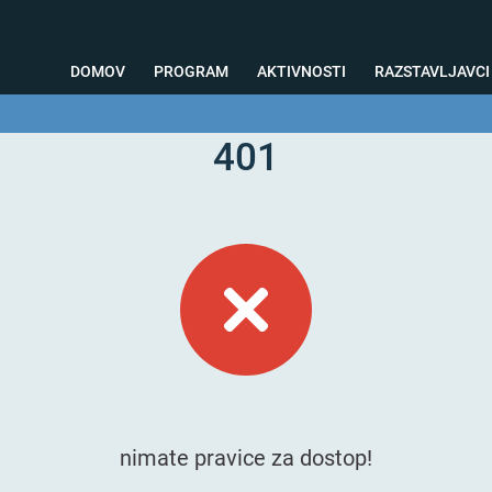
DOMOV
PROGRAM
AKTIVNOSTI
RAZSTAVLJAVCI
401
o svetovanje
Foto kotiček
Testiranja
Priprava na sejem
Nagrad
nimate pravice za dostop!