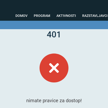
DOMOV
PROGRAM
AKTIVNOSTI
RAZSTAVLJAVCI
401
o svetovanje
Foto kotiček
Testiranja
Priprava na sejem
Nagrad
nimate pravice za dostop!