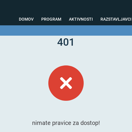
DOMOV
PROGRAM
AKTIVNOSTI
RAZSTAVLJAVCI
401
o svetovanje
Foto kotiček
Testiranja
Priprava na sejem
Nagrad
nimate pravice za dostop!