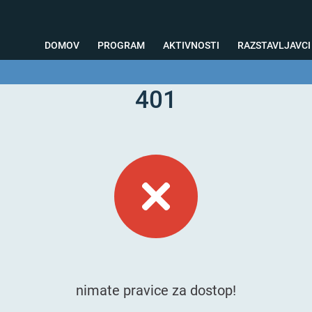
DOMOV
PROGRAM
AKTIVNOSTI
RAZSTAVLJAVCI
401
o svetovanje
Foto kotiček
Testiranja
Priprava na sejem
Nagrad
nimate pravice za dostop!