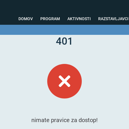
DOMOV
PROGRAM
AKTIVNOSTI
RAZSTAVLJAVCI
401
o svetovanje
Foto kotiček
Testiranja
Priprava na sejem
Nagrad
nimate pravice za dostop!