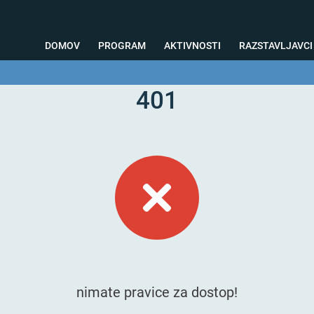
DOMOV
PROGRAM
AKTIVNOSTI
RAZSTAVLJAVCI
401
o svetovanje
Foto kotiček
Testiranja
Priprava na sejem
Nagrad
nimate pravice za dostop!