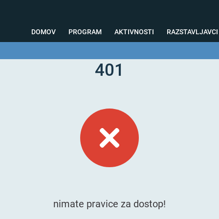
DOMOV
PROGRAM
AKTIVNOSTI
RAZSTAVLJAVCI
401
o svetovanje
Foto kotiček
Testiranja
Priprava na sejem
Nagrad
nimate pravice za dostop!