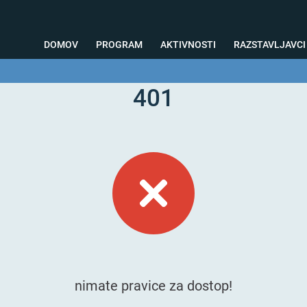
DOMOV
PROGRAM
AKTIVNOSTI
RAZSTAVLJAVCI
401
o svetovanje
Foto kotiček
Testiranja
Priprava na sejem
Nagrad
nimate pravice za dostop!