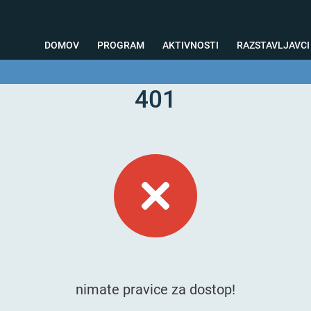
DOMOV
PROGRAM
AKTIVNOSTI
RAZSTAVLJAVCI
401
o svetovanje
Foto kotiček
Testiranja
Priprava na sejem
Nagrad
nimate pravice za dostop!