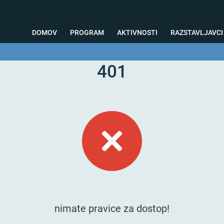
DOMOV
PROGRAM
AKTIVNOSTI
RAZSTAVLJAVCI
401
o svetovanje
Foto kotiček
Testiranja
Priprava na sejem
Nagrad
nimate pravice za dostop!