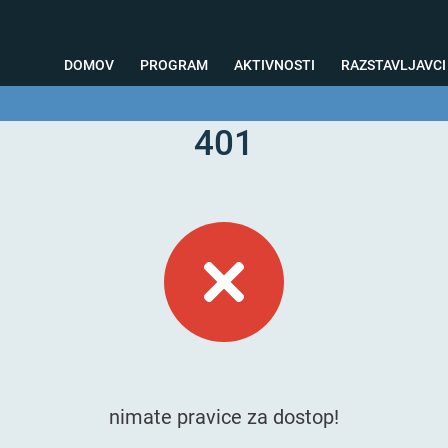
DOMOV
PROGRAM
AKTIVNOSTI
RAZSTAVLJAVCI
401
o svetovanje
Foto kotiček
Testiranja
Priprava na sejem
Nagrad
nimate pravice za dostop!