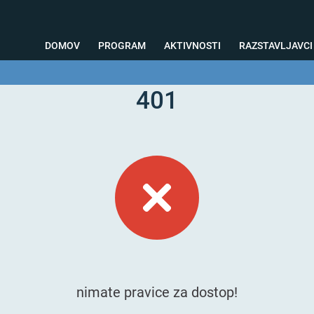
DOMOV
PROGRAM
AKTIVNOSTI
RAZSTAVLJAVCI
401
o svetovanje
Foto kotiček
Testiranja
Priprava na sejem
Nagrad
nimate pravice za dostop!