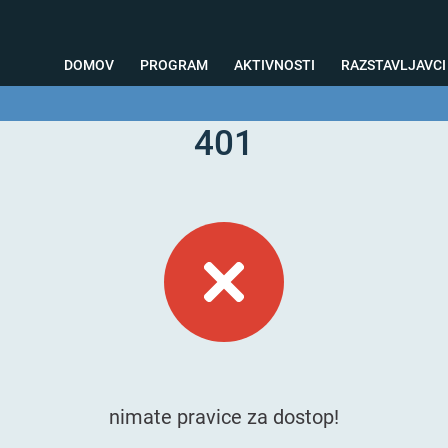
DOMOV
PROGRAM
AKTIVNOSTI
RAZSTAVLJAVCI
401
o svetovanje
Foto kotiček
Testiranja
Priprava na sejem
Nagrad
nimate pravice za dostop!