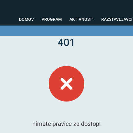
DOMOV
PROGRAM
AKTIVNOSTI
RAZSTAVLJAVCI
401
o svetovanje
Foto kotiček
Testiranja
Priprava na sejem
Nagrad
nimate pravice za dostop!