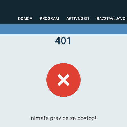
DOMOV
PROGRAM
AKTIVNOSTI
RAZSTAVLJAVCI
401
o svetovanje
Foto kotiček
Testiranja
Priprava na sejem
Nagrad
nimate pravice za dostop!