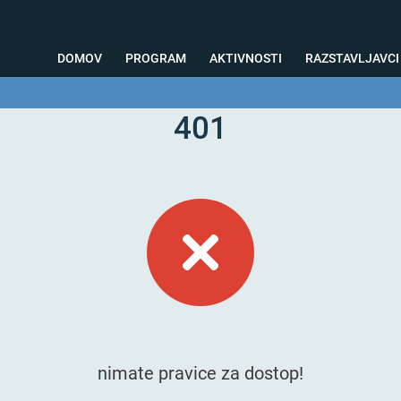
DOMOV
PROGRAM
AKTIVNOSTI
RAZSTAVLJAVCI
401
o svetovanje
Foto kotiček
Testiranja
Priprava na sejem
Nagrad
nimate pravice za dostop!