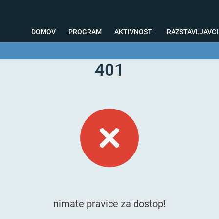
DOMOV
PROGRAM
AKTIVNOSTI
RAZSTAVLJAVCI
401
o svetovanje
Foto kotiček
Testiranja
Priprava na sejem
Nagrad
nimate pravice za dostop!