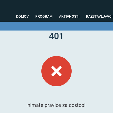
DOMOV
PROGRAM
AKTIVNOSTI
RAZSTAVLJAVCI
401
o svetovanje
Foto kotiček
Testiranja
Priprava na sejem
Nagrad
nimate pravice za dostop!