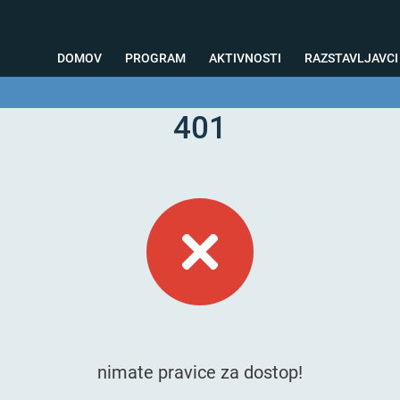
DOMOV
PROGRAM
AKTIVNOSTI
RAZSTAVLJAVCI
401
o svetovanje
Foto kotiček
Testiranja
Priprava na sejem
Nagrad
nimate pravice za dostop!