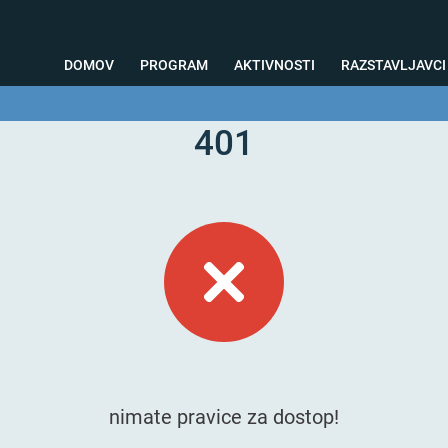
DOMOV
PROGRAM
AKTIVNOSTI
RAZSTAVLJAVCI
401
o svetovanje
Foto kotiček
Testiranja
Priprava na sejem
Nagrad
nimate pravice za dostop!