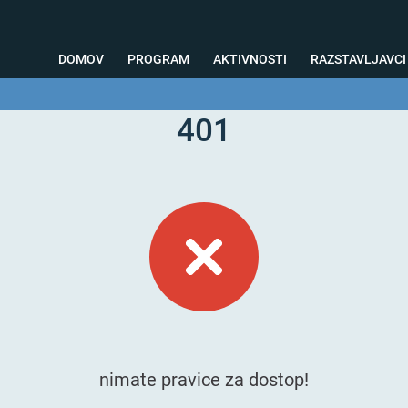
DOMOV
PROGRAM
AKTIVNOSTI
RAZSTAVLJAVCI
401
o svetovanje
Foto kotiček
Testiranja
Priprava na sejem
Nagrad
nimate pravice za dostop!