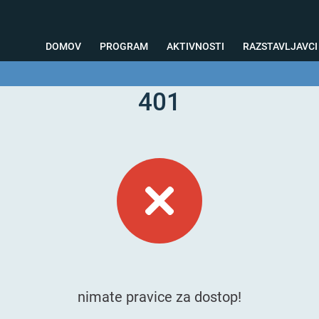
DOMOV
PROGRAM
AKTIVNOSTI
RAZSTAVLJAVCI
401
o svetovanje
Foto kotiček
Testiranja
Priprava na sejem
Nagrad
nimate pravice za dostop!