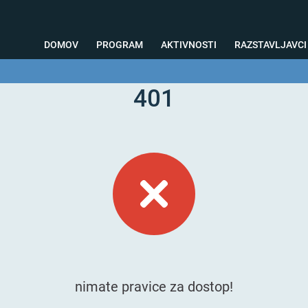
DOMOV
PROGRAM
AKTIVNOSTI
RAZSTAVLJAVCI
401
o svetovanje
Foto kotiček
Testiranja
Priprava na sejem
Nagrad
nimate pravice za dostop!