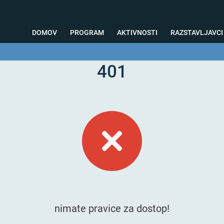
DOMOV
PROGRAM
AKTIVNOSTI
RAZSTAVLJAVCI
401
o svetovanje
Foto kotiček
Testiranja
Priprava na sejem
Nagrad
nimate pravice za dostop!