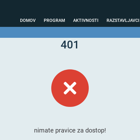
DOMOV
PROGRAM
AKTIVNOSTI
RAZSTAVLJAVCI
401
o svetovanje
Foto kotiček
Testiranja
Priprava na sejem
Nagrad
nimate pravice za dostop!