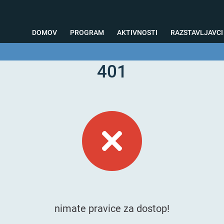
DOMOV
PROGRAM
AKTIVNOSTI
RAZSTAVLJAVCI
401
o svetovanje
Foto kotiček
Testiranja
Priprava na sejem
Nagrad
nimate pravice za dostop!