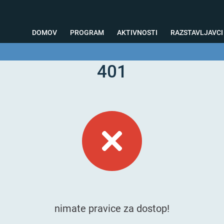
DOMOV
PROGRAM
AKTIVNOSTI
RAZSTAVLJAVCI
401
o svetovanje
Foto kotiček
Testiranja
Priprava na sejem
Nagrad
nimate pravice za dostop!