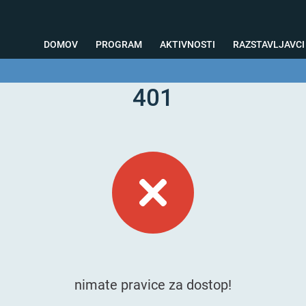
DOMOV
PROGRAM
AKTIVNOSTI
RAZSTAVLJAVCI
401
o svetovanje
Foto kotiček
Testiranja
Priprava na sejem
Nagrad
nimate pravice za dostop!