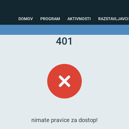
DOMOV
PROGRAM
AKTIVNOSTI
RAZSTAVLJAVCI
401
o svetovanje
Foto kotiček
Testiranja
Priprava na sejem
Nagrad
nimate pravice za dostop!