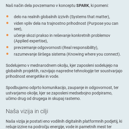
Naš način dela povzemamo v konceptu
SPARK
, ki pomeni:
delo na realnih globalnih izzivih (Systems that matter),
viden vpliv dela na trajnostno prihodnost (Purpose you can
see),
učenje skozi prakso in reševanje konkretnih problemov
(Applied expertise),
prevzemanje odgovornosti (Real responsibility),
razumevanje širšega sistema (Knowing where you connect).
Sodelujemo v mednarodnem okolju, kjer zaposleni sodelujejo na
globalnih projektih, razvijajo napredne tehnologije ter soustvarjajo
prihodnost energetike in vode.
Spodbujamo odprto komunikacijo, zaupanje in odgovornost, ter
ustvarjamo okolje, kjer se zaposleni medsebojno podpiramo,
učimo drug od drugega in skupaj rastemo.
Naša vizija in cilji
Naša vizija je postati eno vodilnih digitalnih platformnih podjetij, ki
rešuje izzive na področju energije, vode in pametnih mest ter