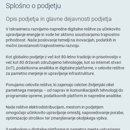
Splošno o podjetju
Opis podjetja in glavne dejavnosti podjetja
V Iskraemecu razvijamo napredne digitalne rešitve za učinkovito
upravljanje energije in vode ter aktivno soustvarjamo trajnostno
prihodnost. Naše poslovanje temelji na inovacijah, podatkih in
močni zavezanosti trajnostnemu razvoju.
Kot globalno podjetje z več kot 80-letno tradicijo in prisotnostjo v
več kot 80 državah združujemo tehnologije, kot so internet stvari
(IoT), podatkovna analitika in digitalne platforme, v celovite rešitve
za pametno merjenje in upravljanje infrastrukture.
Ponujamo celovite rešitve, ki zajemajo celoten življenjski cikel
pametnega merjenja – od naprav in komunikacijskih tehnologij do
programske opreme, podatkovnih platform in napredne analitike.
Naše rešitve elektrodistribucijam, mestom in podjetjem
omogočajo učinkovito upravljanje omrežij, napovedovanje porabe,
optimizacijo stroškov ter zmanjševanje okoljskega vpliva.
S prehodom v digitalne platforme in pametna mesta ustvarjamo