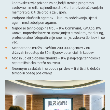
kadrovske revije priznan za najboljši trening program v
svetovnem merilu, saj nudimo strukturirano izobraževanje in
mentorstvo, ki ti da orodja za uspeh.
Podporo izkušenih agentov – kultura sodelovanja, kjer si
agenti med seboj pomagamo.
Najboljšo tehnologijo na trgu – KW Command, KW App, KW
Canva, napredne baze za upravljanje s strankami, marketing,
profesionalno fotografiranje, snemanje, izdelava tlorisov in še
več.
Mednarodno mrežo – več kot 200.000 agentov v 60+
državah in dostop do 80 milijonov potencialnih kupcev.
Moč in ugled globalne znamke – KW je največja tehnološka
nepremičninska mreža na svetu.
Neomejen zaslužek in svoboda pri delu – ti si tisti, ki določa
tempo in obseg poslovanja.