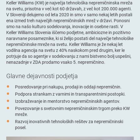
Keller Williams (KW) je največja tehnološka nepremičninska mreža
na svetu, prisotna v več kot 60 državah, z več kot 200.000 agenti.
V Sloveniji delujemo od leta 2020 in smo v samo nekaj letih postali
ena izmed treh največjih nepremičninskih mrež v državi. Ponosni
smo na našo kulturo sodelovanja, inovacije in osebne rasti. V
Keller Williams Slovenia iščemo podjetne, ambiciozne in pozitivno
naravnane posameznike, ki si želijo postati del največje tehnološke
nepremičninske mreže na svetu. Keller Williams je že nekaj let
vodilna agencija na svetu z 40% naskokom pred drugim, ker le
potrjuje da so agentje v sodelovanju z nami bistveno bolj uspešni,
nenazadnje v ZDA prodamo vsako 5. nepremičnino.
Glavne dejavnosti podjetja
Posredovanje pri nakupu, prodaji in oddaji nepremičnin.
Podpora strankam z varnimi in transparentnimi postopki.
Izobraževanje in mentorstvo nepremičninskih agentov.
Povezovanje s svetovnim nepremičninskim trgom preko KW
mreže.
Razvoj inovativnih tehnoloških rešitev za nepremičninski
posel.