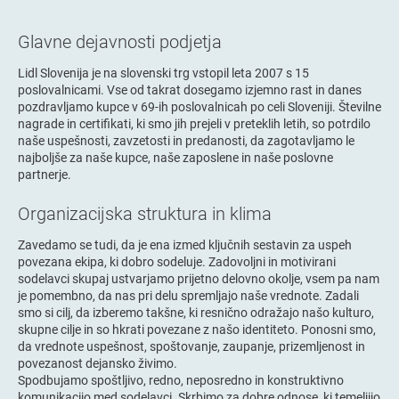
Glavne dejavnosti podjetja
Lidl Slovenija je na slovenski trg vstopil leta 2007 s 15
poslovalnicami. Vse od takrat dosegamo izjemno rast in danes
pozdravljamo kupce v 69-ih poslovalnicah po celi Sloveniji. Številne
nagrade in certifikati, ki smo jih prejeli v preteklih letih, so potrdilo
naše uspešnosti, zavzetosti in predanosti, da zagotavljamo le
najboljše za naše kupce, naše zaposlene in naše poslovne
partnerje.
Organizacijska struktura in klima
Zavedamo se tudi, da je ena izmed ključnih sestavin za uspeh
povezana ekipa, ki dobro sodeluje. Zadovoljni in motivirani
sodelavci skupaj ustvarjamo prijetno delovno okolje, vsem pa nam
je pomembno, da nas pri delu spremljajo naše vrednote. Zadali
smo si cilj, da izberemo takšne, ki resnično odražajo našo kulturo,
skupne cilje in so hkrati povezane z našo identiteto. Ponosni smo,
da vrednote uspešnost, spoštovanje, zaupanje, prizemljenost in
povezanost dejansko živimo.
Spodbujamo spoštljivo, redno, neposredno in konstruktivno
komunikacijo med sodelavci. Skrbimo za dobre odnose, ki temeljijo