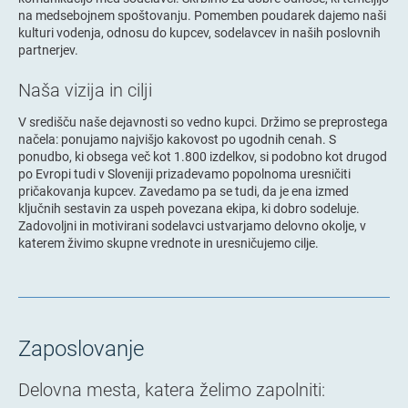
na medsebojnem spoštovanju. Pomemben poudarek dajemo naši
kulturi vodenja, odnosu do kupcev, sodelavcev in naših poslovnih
partnerjev.
Naša vizija in cilji
V središču naše dejavnosti so vedno kupci. Držimo se preprostega
načela: ponujamo najvišjo kakovost po ugodnih cenah. S
ponudbo, ki obsega več kot 1.800 izdelkov, si podobno kot drugod
po Evropi tudi v Sloveniji prizadevamo popolnoma uresničiti
pričakovanja kupcev. Zavedamo pa se tudi, da je ena izmed
ključnih sestavin za uspeh povezana ekipa, ki dobro sodeluje.
Zadovoljni in motivirani sodelavci ustvarjamo delovno okolje, v
katerem živimo skupne vrednote in uresničujemo cilje.
Zaposlovanje
Delovna mesta, katera želimo zapolniti: